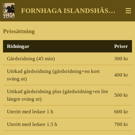
Hoppa
_
FORNHAGA ISLANDSHÄSTAR
till
huvudinnehållet
Prissättning
Ridningar
Priser
Gårdsridning (45 min)
300 kr
Utökad gårdsridning (gårdsridning+en kort
400 kr
sväng ut)
Utökad gårdsridning plus (gårdsridning+en lite
500 kr
längre sväng ut)
Uteritt med ledare 1 h
600 kr
Uteritt med ledare 1.5 h
700 kr