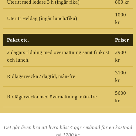
Uteritt med ledare 3 h (ingår fika)
800 kr
1000
Uteritt Heldag (ingår lunch/fika)
kr
Paket etc.
Priser
2 dagars ridning med övernattning samt frukost
2900
och lunch.
kr
3100
Ridlägervecka / dagtid, mån-fre
kr
5600
Ridlägervecka med övernattning, mån-fre
kr
Det går även bra att hyra häst 4 ggr / månad för en kostnad
på 1200 kr.